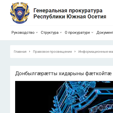
Руководство
Структура
О прокуратуре
Докумен
Главная
Правовое просвещение
Информационные ма
Донбылгæрæтты хидарыны фæткойтæ