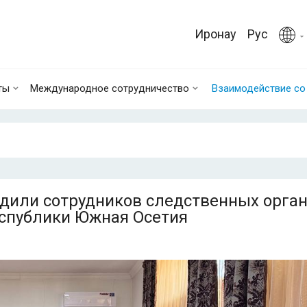
Иронау
Рус
ты
Международное сотрудничество
Взаимодействие с
адили сотрудников следственных орга
еспублики Южная Осетия