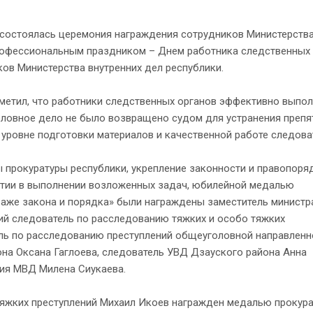
 состоялась церемония награждения сотрудников Министерств
профессиональным праздником – Днем работника следственных
ков Министерства внутренних дел республики.
тметил, что работники следственных органов эффективно выпо
уголовное дело не было возвращено судом для устранения препя
 уровне подготовки материалов и качественной работе следова
 прокуратуры республики, укрепление законности и правопоря
етии в выполнении возложенных задач, юбилейной медалью
раже закона и порядка» были награждены заместитель министр
ий следователь по расследованию тяжких и особо тяжких
ель по расследованию преступлений общеуголовной направленн
на Оксана Гаглоева, следователь УВД Дзауского района Анна
ия МВД Милена Сиукаева.
тяжких преступлений Михаил Икоев награжден медалью прокур