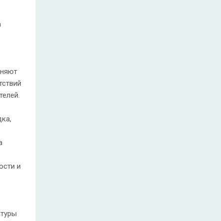
а
лняют
тствий
телей.
дка,
а
ости и
атуры