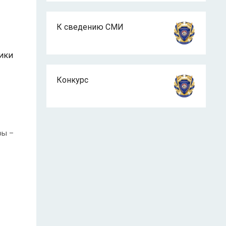
К сведению СМИ
ики
Конкурс
ры –