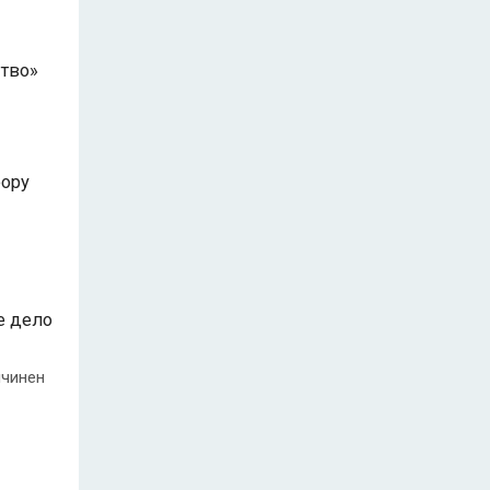
тво»
рору
е дело
ичинен